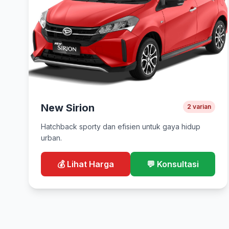
New Sirion
2 varian
Hatchback sporty dan efisien untuk gaya hidup
urban.
💰 Lihat Harga
💬 Konsultasi