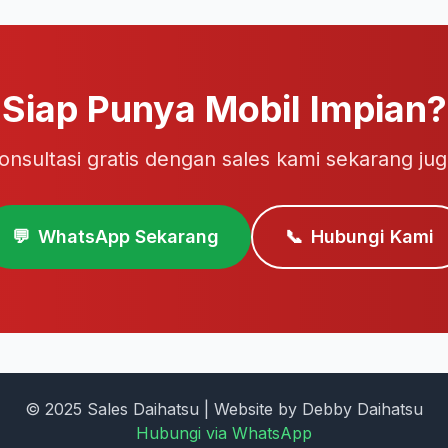
Siap Punya Mobil Impian?
onsultasi gratis dengan sales kami sekarang jug
💬
WhatsApp Sekarang
📞
Hubungi Kami
© 2025 Sales Daihatsu | Website by Debby Daihatsu
Hubungi via WhatsApp